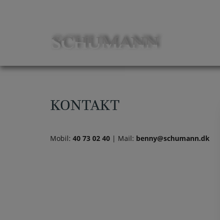
Hop
til
indholdet
KONTAKT
Mobil:
40 73 02 40
| Mail:
benny@schumann.dk