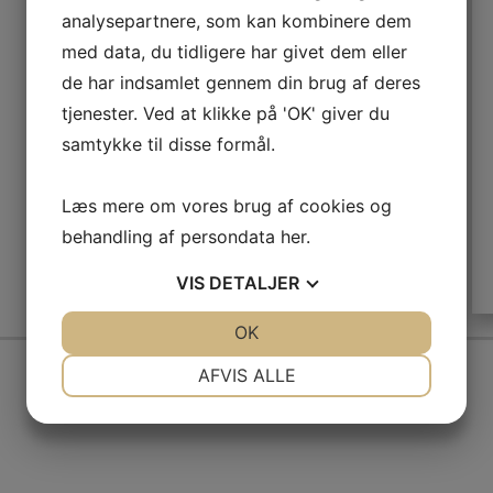
analysepartnere, som kan kombinere dem
med data, du tidligere har givet dem eller
de har indsamlet gennem din brug af deres
tjenester. Ved at klikke på 'OK' giver du
samtykke til disse formål.
Læs mere om vores brug af cookies og
behandling af persondata
her
.
VIS
DETALJER
JA
NEJ
OK
JA
NEJ
NØDVENDIGE
PRÆFERENCER
AFVIS ALLE
JA
NEJ
JA
NEJ
n | Mobil:
40 73 02 40
|
benny@schumann.dk
|
Pr
MARKETING
STATISTIK